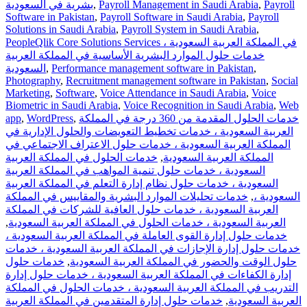
Payroll
,
Payroll Management in Saudi Arabia
,
بشرية في السعودية
Software in Pakistan
,
Payroll Software in Saudi Arabia
,
Payroll
Solutions in Saudi Arabia
,
Payroll System in Saudi Arabia
,
PeopleQlik Core Solutions Services في المملكة العربية السعودية ،
خدمات حلول الموارد البشرية الأساسية في المملكة العربية
,
Performance management software in Pakistan
,
السعودية
Photography
,
Recruitment management software in Pakistan
,
Social
Marketing
,
Software
,
Voice Attendance in Saudi Arabia
,
Voice
Biometric in Saudi Arabia
,
Voice Recognition in Saudi Arabia
,
Web
خدمات الحلول المقدمة من 360 درجة في المملكة
,
WordPress
,
app
العربية السعودية ، خدمات تخطيط التعويضات والحلول الإدارية في
المملكة العربية السعودية ، خدمات حلول الاعتراف الاجتماعي في
المملكة العربية السعودية
,
خدمات الحلول في المملكة العربية
السعودية ، خدمات حلول تنمية المواهب في المملكة العربية
السعودية ، خدمات حلول نظام إدارة التعلم في المملكة العربية
السعودية ،
,
خدمات تحليلات الموارد البشرية والمقاييس في المملكة
العربية السعودية ، خدمات حلول العافية للشركات في المملكة
العربية السعودية ، خدمات الحلول في المملكة العربية السعودية
,
خدمات حلول إدارة القوى العاملة في المملكة العربية السعودية ،
خدمات حلول إدارة الإجازات في المملكة العربية السعودية ، خدمات
حلول الوقت والحضور في المملكة العربية السعودية
,
خدمات حلول
إدارة الكفاءات في المملكة العربية السعودية ، خدمات حلول إدارة
التدريب في المملكة العربية السعودية ، خدمات الحلول في المملكة
العربية السعودية
,
خدمات حلول إدارة المتقدمين في المملكة العربية