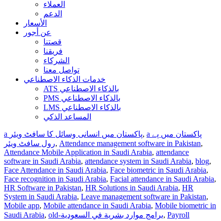
العملاء
الدعم
الأسعار
عن أجور
قصتنا
فريقنا
الشركاء
تواصل معنا
خدمات الذكاء الاصطناعي
ATS بالذكاء الاصطناعي
PMS بالذكاء الاصطناعي
LMS بالذكاء الاصطناعي
المساعد الذكي
a پاکستان میں پے
,
a پاکستان میں انسانی وسائل کا سافٹ ویئر
,
Attendance management software in Pakistan
,
رول سافٹ ویئر
Attendance Mobile Application in Saudi Arabia
,
attendance
software in Saudi Arabia
,
attendance system in Saudi Arabia
,
blog
,
Face Attendance in Saudi Arabia
,
Face biometric in Saudi Arabia
,
Face recognition in Saudi Arabia
,
Facial attendance in Saudi Arabia
,
HR Software in Pakistan
,
HR Solutions in Saudi Arabia
,
HR
System in Saudi Arabia
,
Leave management software in Pakistan
,
Mobile app
,
Mobile attendance in Saudi Arabia
,
Mobile biometric in
Payroll
,
old-برامج موارد بشرية في السعودية
,
Saudi Arabia