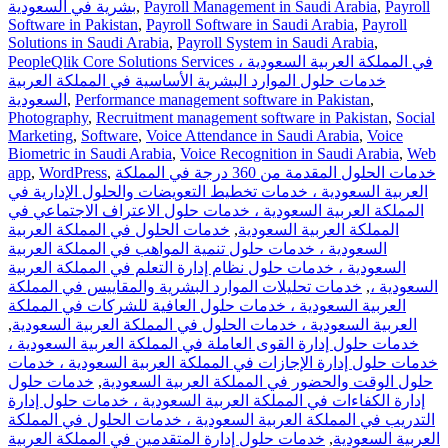
Payroll
,
Payroll Management in Saudi Arabia
,
بشرية في السعودية
Software in Pakistan
,
Payroll Software in Saudi Arabia
,
Payroll
Solutions in Saudi Arabia
,
Payroll System in Saudi Arabia
,
PeopleQlik Core Solutions Services في المملكة العربية السعودية ،
خدمات حلول الموارد البشرية الأساسية في المملكة العربية
,
Performance management software in Pakistan
,
السعودية
Photography
,
Recruitment management software in Pakistan
,
Social
Marketing
,
Software
,
Voice Attendance in Saudi Arabia
,
Voice
Biometric in Saudi Arabia
,
Voice Recognition in Saudi Arabia
,
Web
خدمات الحلول المقدمة من 360 درجة في المملكة
,
WordPress
,
app
العربية السعودية ، خدمات تخطيط التعويضات والحلول الإدارية في
المملكة العربية السعودية ، خدمات حلول الاعتراف الاجتماعي في
المملكة العربية السعودية
,
خدمات الحلول في المملكة العربية
السعودية ، خدمات حلول تنمية المواهب في المملكة العربية
السعودية ، خدمات حلول نظام إدارة التعلم في المملكة العربية
السعودية ،
,
خدمات تحليلات الموارد البشرية والمقاييس في المملكة
العربية السعودية ، خدمات حلول العافية للشركات في المملكة
العربية السعودية ، خدمات الحلول في المملكة العربية السعودية
,
خدمات حلول إدارة القوى العاملة في المملكة العربية السعودية ،
خدمات حلول إدارة الإجازات في المملكة العربية السعودية ، خدمات
حلول الوقت والحضور في المملكة العربية السعودية
,
خدمات حلول
إدارة الكفاءات في المملكة العربية السعودية ، خدمات حلول إدارة
التدريب في المملكة العربية السعودية ، خدمات الحلول في المملكة
العربية السعودية
,
خدمات حلول إدارة المتقدمين في المملكة العربية