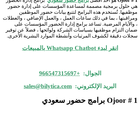
Ojoor # 1
هو أحد أفضل
برامج حضور سعودي
برامج إدارة الحضور
هي حلول برمجية مصممة لمساعدة المؤسسات على إدارة حضور
موظفيها. تُستخدم هذه البرامج لتتبع بيانات حضور الموظفين
ومراقبتها ، بما في ذلك ساعات العمل ، والعمل الإضافي ، والعطلات
، والأيام المرضية. تساعد برامج إدارة الحضور المؤسسات على
ضمان التزام موظفيها بسياسات الشركة ولوائحها ، فضلاً عن توفير
سجلات دقيقة لكشوف المرتبات وأنشطة الموارد البشرية الأخرى.
انقر لبدء Whatsapp Chatbot بالمبيعات
الجوال:
+966547315697
البريد الإلكتروني:
sales@bilytica.com
Ojoor # 1
برامج حضور سعودي