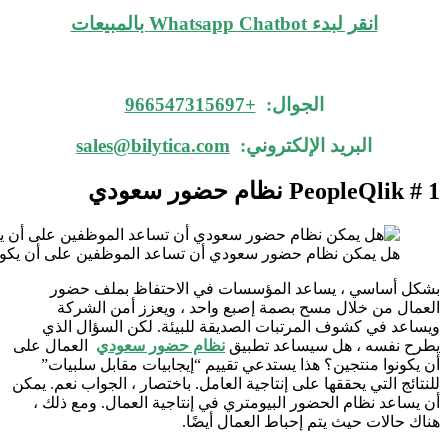
انقر لبدء Whatsapp Chatbot بالمبيعات
الجوال:
+966547315697
البريد الإلكتروني:
sales@bilytica.com
PeopleQlik # 1
نظام حضور سعودي
هل يمكن نظام حضور سعودي أن تساعد الموظفين على أن يكونو
بشكل أساسي ، يساعد المؤسسات في الاحتفاظ بملف حضور
العمال من خلال مسح بصمة إصبع واحد ، ويعزز أمن الشركة
ويساعد في كشوف المرتبات الصديقة للبيئة. لكن السؤال الذي
يطرح نفسه ، هل سيساعد تطبيق
نظام حضور سعودي
العمال على
أن يكونوا منتجين؟ هذا يستدعي تقييم “إيجابيات مقابل سلبيات”
للنتائج التي يحققها على إنتاجية العامل. باختصار ، الجواب نعم. يمكن
أن يساعد نظام الحضور البيومتري في إنتاجية العمال. ومع ذلك ،
هناك حالات حيث يتم إحباط العمال أيضًا.