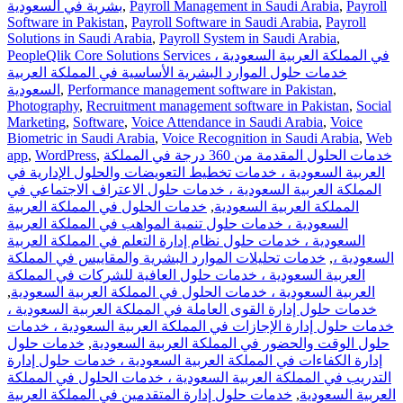
بشرية في السعودية
,
Payroll Management in Saudi Arabia
,
Payroll
Software in Pakistan
,
Payroll Software in Saudi Arabia
,
Payroll
Solutions in Saudi Arabia
,
Payroll System in Saudi Arabia
,
PeopleQlik Core Solutions Services في المملكة العربية السعودية ،
خدمات حلول الموارد البشرية الأساسية في المملكة العربية
السعودية
,
Performance management software in Pakistan
,
Photography
,
Recruitment management software in Pakistan
,
Social
Marketing
,
Software
,
Voice Attendance in Saudi Arabia
,
Voice
Biometric in Saudi Arabia
,
Voice Recognition in Saudi Arabia
,
Web
app
,
WordPress
,
خدمات الحلول المقدمة من 360 درجة في المملكة
العربية السعودية ، خدمات تخطيط التعويضات والحلول الإدارية في
المملكة العربية السعودية ، خدمات حلول الاعتراف الاجتماعي في
خدمات الحلول في المملكة العربية
,
المملكة العربية السعودية
السعودية ، خدمات حلول تنمية المواهب في المملكة العربية
السعودية ، خدمات حلول نظام إدارة التعلم في المملكة العربية
خدمات تحليلات الموارد البشرية والمقاييس في المملكة
,
السعودية ،
العربية السعودية ، خدمات حلول العافية للشركات في المملكة
,
العربية السعودية ، خدمات الحلول في المملكة العربية السعودية
خدمات حلول إدارة القوى العاملة في المملكة العربية السعودية ،
خدمات حلول إدارة الإجازات في المملكة العربية السعودية ، خدمات
خدمات حلول
,
حلول الوقت والحضور في المملكة العربية السعودية
إدارة الكفاءات في المملكة العربية السعودية ، خدمات حلول إدارة
التدريب في المملكة العربية السعودية ، خدمات الحلول في المملكة
خدمات حلول إدارة المتقدمين في المملكة العربية
,
العربية السعودية