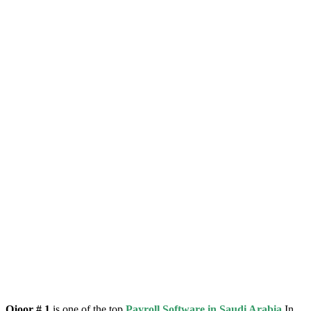
Ojoor
# 1
is one of the top
Payroll Software in
Saudi Arabia
In