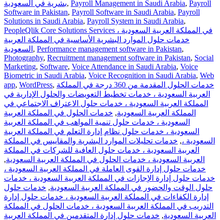
بشرية في السعودية
,
Payroll Management in Saudi Arabia
,
Payroll
Software in Pakistan
,
Payroll Software in Saudi Arabia
,
Payroll
Solutions in Saudi Arabia
,
Payroll System in Saudi Arabia
,
PeopleQlik Core Solutions Services في المملكة العربية السعودية ،
خدمات حلول الموارد البشرية الأساسية في المملكة العربية
السعودية
,
Performance management software in Pakistan
,
Photography
,
Recruitment management software in Pakistan
,
Social
Marketing
,
Software
,
Voice Attendance in Saudi Arabia
,
Voice
Biometric in Saudi Arabia
,
Voice Recognition in Saudi Arabia
,
Web
app
,
WordPress
,
خدمات الحلول المقدمة من 360 درجة في المملكة
العربية السعودية ، خدمات تخطيط التعويضات والحلول الإدارية في
المملكة العربية السعودية ، خدمات حلول الاعتراف الاجتماعي في
خدمات الحلول في المملكة العربية
,
المملكة العربية السعودية
السعودية ، خدمات حلول تنمية المواهب في المملكة العربية
السعودية ، خدمات حلول نظام إدارة التعلم في المملكة العربية
خدمات تحليلات الموارد البشرية والمقاييس في المملكة
,
السعودية ،
العربية السعودية ، خدمات حلول العافية للشركات في المملكة
,
العربية السعودية ، خدمات الحلول في المملكة العربية السعودية
خدمات حلول إدارة القوى العاملة في المملكة العربية السعودية ،
خدمات حلول إدارة الإجازات في المملكة العربية السعودية ، خدمات
خدمات حلول
,
حلول الوقت والحضور في المملكة العربية السعودية
إدارة الكفاءات في المملكة العربية السعودية ، خدمات حلول إدارة
التدريب في المملكة العربية السعودية ، خدمات الحلول في المملكة
خدمات حلول إدارة المتقدمين في المملكة العربية
,
العربية السعودية