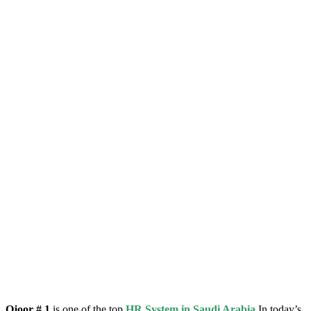
Ojoor # 1
is one of the top
HR System in
Saudi Arabia
In today’s