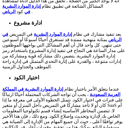
أنه لا يوجد الكثير من الضجة ، تحقق من هذا الدليل أدناه لمشاهدة
المشاكل الشائعة في تطبيق نظام
إدارة الموارد البشرية
.
في
كود
الرياض
ادارة مشروع
يعد تنفيذ مشارك في نظام
إدارة الموارد البشرية
في التمريض
في
الرياض
بمثابة منهجية ممتدة قد تستغرق أحيانًا أسبوعًا أو أسبوعين
حتى تنتهي. كل واحد قال أن أهم المشاكل التي يواجهها الموظفون
على مدار الساعة هي النجاح في تنفيذ إدارة المشروع باستخدام رمز
إدارة الموارد البشرية. يتضمن ذلك مشاركة قوية ومشاركة من
إدارات متنوعة ، والقدرة على إثارة التحدي المتمثل في إدارة راحة
الموظف والجداول الزمنية.
اختيار الكود
عندما يتعلق الأمر باختيار نظام
إدارة الموارد البشرية في المملكة
العربية السعودية
، يجب أن تواجه الشركات المحتملة أحيانًا ارتباكًا
على فترات في اختيار الكود. تتمثل الخطوة الأولى في معرفة ما إذا
كان أو لا تأخذ مشاركًا في التمريض داخل المنزل أو متغير SaaS أم
لا. تتضمن المخاطر الأساسية إنشاء قسم تكنولوجيا المعلومات
الخاص بك لإدارة وتحديث وإصلاح الكود. ومع ذلك ، فإن هذا الأخير
يوفر توافقًا أعلى ، حيث أن جميع المهام من الإدارة إلى الصيانة هي
مسؤولية البائع. يمكّنك هذا من تحقيق وفورات أعلى في التكاليف.