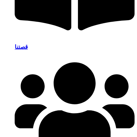
قصتنا