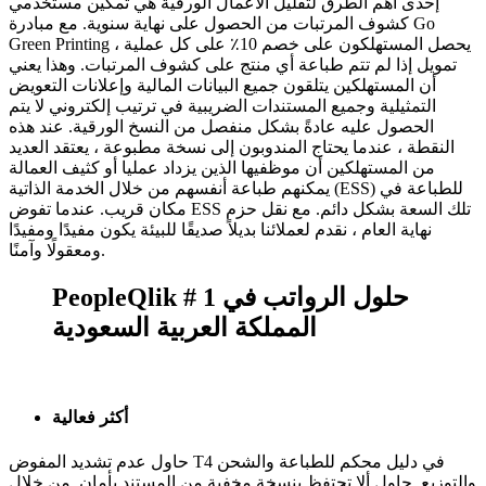
إحدى أهم الطرق لتقليل الأعمال الورقية هي تمكين مستخدمي
كشوف المرتبات من الحصول على نهاية سنوية. مع مبادرة Go
Green Printing ، يحصل المستهلكون على خصم 10٪ على كل عملية
تمويل إذا لم تتم طباعة أي منتج على كشوف المرتبات. وهذا يعني
أن المستهلكين يتلقون جميع البيانات المالية وإعلانات التعويض
التمثيلية وجميع المستندات الضريبية في ترتيب إلكتروني لا يتم
الحصول عليه عادةً بشكل منفصل من النسخ الورقية. عند هذه
النقطة ، عندما يحتاج المندوبون إلى نسخة مطبوعة ، يعتقد العديد
من المستهلكين أن موظفيها الذين يزداد عمليا أو كثيف العمالة
يمكنهم طباعة أنفسهم من خلال الخدمة الذاتية (ESS) للطباعة في
مكان قريب. عندما تفوض ESS تلك السعة بشكل دائم. مع نقل حزم
نهاية العام ، نقدم لعملائنا بديلاً صديقًا للبيئة يكون مفيدًا ومفيدًا
ومعقولًا وآمنًا.
PeopleQlik # 1 حلول الرواتب في
المملكة العربية السعودية
أكثر فعالية
حاول عدم تشديد المفوض T4 في دليل محكم للطباعة والشحن
والتوزيع. حاول ألا تحتفظ بنسخة مخفية من المستند بأمان. من خلال