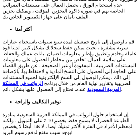
عدم استخدام الورق ، يحصل العمال على مستندات الضرائب
الخاصة بهم في صورة ذاكرة التخزين المؤقت ، ويمكنك تخزين
الملف بأمان على جهاز الكمبيوتر الخاص بك.
أكثر أمنا
قم بالوصول إلى تاريخ جمعيتك لمدة سبع سنوات باستخدام عبارات
سرية مشفرة ، بحيث يمكن حفظ سجلاتك بشكل كبير. لدينا قوة
عاملة وخادم وتطبيق وإطار معلومات لضمان بيانات عملك والحفاظ
على سلامة العمال. تخلص من مخاطر الحصول على معلومات
المستندات الضريبية ، المفقودة أو غير الصحيحة ، عن طريق القضاء
على الحاجة إلى الحصول على النسخ المادية والاحتفاظ بها. بالإضافة
إلى ذلك ، يمكن الوصول إلى النسخ الإلكترونية لجميع المستندات
الضريبية وتقارير نهاية العام من خلال برنامج
الرواتب في المملكة
عندما تحتاج إلى الحصول عليها بشكل دائم.
العربية السعودية
توفير التكاليف والراحة
إن استخدام حلول الرواتب في المملكة العربية السعودية مبادرة
الطباعة الخضراء لا يسمح فقط بخصم 10 ٪ على التمويل ، ولكنه
أيضًا لا يخصص T4s لمعظم الأفراد في الفترة الأكثر تمثيلًا. أيضا ، لا
يوجد سبب مقنع لدفع رسوم البريد!