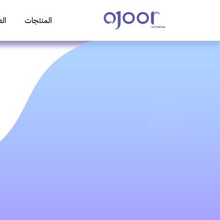
المنتجات
الع