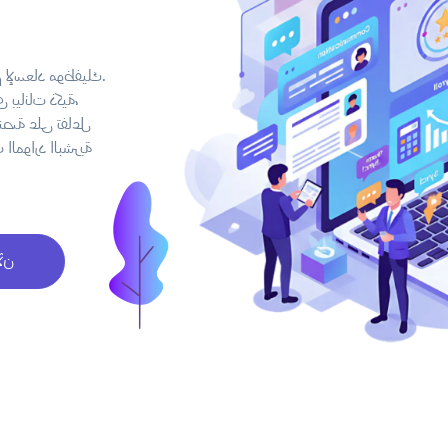
منصة أجور للموارد
بفضل تجربة مس
يضمن اعتماد ال
الموظفين وتحفّز
اطل