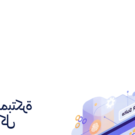
منصة ال
الت