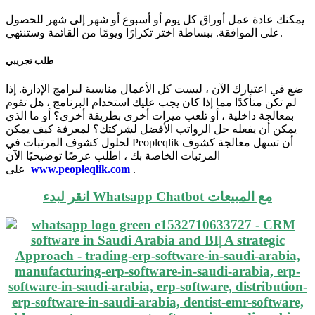
يمكنك عادة عمل أوراق كل يوم أو أسبوع أو شهر إلى شهر للحصول
على الموافقة. ببساطة اختر تكرارًا ويومًا من القائمة وستنتهي.
طلب تجريبي
ضع في اعتبارك الآن ، ليست كل الأعمال مناسبة لبرامج الإدارة. إذا
لم تكن متأكدًا مما إذا كان يجب عليك استخدام البرنامج ، هل تقوم
بمعالجة داخلية ، أو تلعب ميزات أخرى بطريقة أخرى؟ أو ما الذي
يمكن أن يفعله حل الرواتب الأفضل لشركتك؟ لمعرفة كيف يمكن
لحلول كشوف المرتبات في Peopleqlik أن تسهل معالجة كشوف
المرتبات الخاصة بك ، اطلب عرضًا توضيحيًا الآن
.
www.peopleqlik.com
على
انقر لبدء Whatsapp Chatbot مع المبيعات