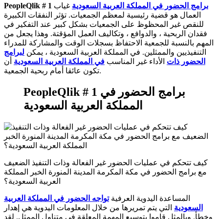
برامج الحضور في المملكة العربية السعودية
غياب
PeopleQlik # 1
العمال هو قضية رئيسية لمعظم الجمعيات. تؤثر النفقات الكبيرة
للنقص غير المحظوظ على الجمعيات بشكل كبير عند التفكير في
فقدان الربحية ، والدوافع ، وتكاليف العمل المؤقتة. وهذا يجعل من
المهم بالنسبة للجمعية الاحتفاظ بسجلات الوقت والمشاركة للمدراء
التنفيذيين والممثلين. في المملكة العربية السعودية ، يمكن
لبرامج
الحضور ذات
الأداء غير المناسب
في المملكة العربية السعودية
أن
تكون عائقا أمام ربحية الجمعية.
PeopleQlik # 1 برامج الحضور في
المملكة العربية السعودية
كيف تتحكم في عمليات الحضور غير الفعالة وذات التنفيذ الضعيف
مع برامج الحضور في مكة المكرمة المدينة المنورة الخبر المملكة
العربية السعودية؟
المساعدة اليدوية العرفية
تواجه الحضور في المملكة العربية
السعودية
التي يتم تمريرها من خلال المعلومات اليدوية هي إهدار
وخطأ. وبالمثل قاموا بتوسيع المهمة المعلقة في متناول الممثل. لقد