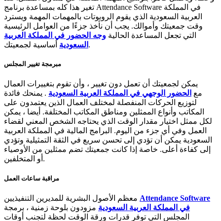
تغير هذا كله بمساعدة برنامج Attendance Software في المملكة
العربية السعودية الذي يقوم الروبوتات بالمهمات المهمة ويسترد
وقت جمعيتك وأموالك. يجب أن نأخذ جزءًا من العوامل الرئيسية
التي تجعل المساعدة الحالية
وجه
الحضور في المملكة العربية
أساسية لجمعيتك.
السعودية
مبرمجة تغيير المجلس
يمكن لجمعيتك أن تعمل دون تغيير ، وأن تقوم بتغييرات العمال
مع
الحضور الوجهي في المملكة العربية السعودية
. يمنحك فائدة
لتوزيع الحركات المنفصلة لمختلف العمال الذين يعتمدون على
المكاتب وأنواع الممثلين ومناطق المكاتب المختلفة. أيضا ، يمكن
لكل ممثل اختيار مقدار الوقت الذي يحتاجه الشخص المعني لقضاء
العمل وفي أي جزء من اليوم. البرامج المالية في المملكة العربية
السعودية يمكن أن تؤدي إلى تحسن سريع في الثقة التمثيلية وتؤدي
إلى كفاءة أعلى. خاصة إذا كانت جمعيتك تضم ممثلين من الأوصياء
أو المتخلفين.
مراقبة ساعات العمل
Attendance Software
معظم الأصول البشرية للمديرين التنفيذيين
في المملكة العربية السعودية
مزودون بلوحة زمنية ، برمجة
المجلس التي توفر قدرات ورقة الوقت لحظة لتجنب أوقات