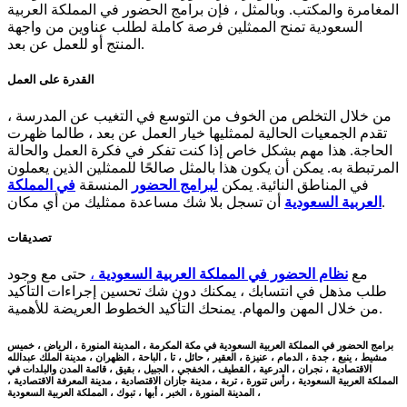
المغامرة والمكتب. وبالمثل ، فإن برامج الحضور في المملكة العربية
السعودية تمنح الممثلين فرصة كاملة لطلب عناوين من واجهة
المنتج أو للعمل عن بعد.
القدرة على العمل
من خلال التخلص من الخوف من التوسع في التغيب عن المدرسة ،
تقدم الجمعيات الحالية لممثليها خيار العمل عن بعد ، طالما ظهرت
الحاجة. هذا مهم بشكل خاص إذا كنت تفكر في فكرة العمل والحالة
المرتبطة به. يمكن أن يكون هذا بالمثل صالحًا للممثلين الذين يعملون
في المناطق النائية. يمكن
لبرامج الحضور
المنسقة
في المملكة
أن تسجل بلا شك مساعدة ممثليك من أي مكان.
العربية السعودية
تصديقات
مع
نظام الحضور في المملكة العربية السعودية
،
حتى مع وجود
طلب مذهل في انتسابك ، يمكنك دون شك تحسين إجراءات التأكيد
من خلال المهن والمهام. يمنحك التأكيد الخطوط العريضة للأهمية.
برامج الحضور في المملكة العربية السعودية في مكة المكرمة ، المدينة المنورة ، الرياض ، خميس
مشيط ، ينبع ، جدة ، الدمام ، عنيزة ، العقير ، حائل ، تا ، الباحة ، الظهران ، مدينة الملك عبدالله
الاقتصادية ، نجران ، الدرعية ، القطيف ، الخفجي ، الجبيل ، بقيق ، قائمة المدن والبلدات في
المملكة العربية السعودية ، رأس تنورة ، تربة ، مدينة جازان الاقتصادية ، مدينة المعرفة الاقتصادية ،
المدينة المنورة ، الخبر ، أبها ، تبوك ، المملكة العربية السعودية ،