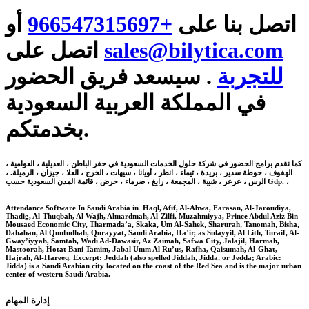
اتصل بنا على
+966547315697
أو
sales@bilytica.com
اتصل على
للتجربة
. سيسعد فريق الحضور
في المملكة العربية السعودية
بخدمتكم.
كما نقدم برامج الحضور في شركة حلول الخدمات السعودية في حفر الباطن ، العديلية ، العوامية ،
الهفوف ، حوطة سدير ، بريدة ، تيماء ، انظر ، أويانا ، سيهات ، الخرج ، العلا ، جيزان ، الرميلة. ،
الرس ، عرعر ، شيبة ، المجمعة ، رابغ ، ضرماء ، حرض ، قائمة المدن السعودية حسب Gdp. ،
Attendance Software In Saudi Arabia in Haql, Afif, Al-Abwa, Farasan, Al-Jaroudiya,
Thadig, Al-Thuqbah, Al Wajh, Almardmah, Al-Zilfi, Muzahmiyya, Prince Abdul Aziz Bin
Mousaed Economic City, Tharmada’a, Skaka, Um Al-Sahek, Sharurah, Tanomah, Bisha,
Dahaban, Al Qunfudhah, Qurayyat, Saudi Arabia, Ha’ir, as Sulayyil, Al Lith, Turaif, Al-
Gway’iyyah, Samtah, Wadi Ad-Dawasir, Az Zaimah, Safwa City, Jalajil, Harmah,
Mastoorah, Hotat Bani Tamim, Jabal Umm Al Ru’us, Rafha, Qaisumah, Al-Ghat,
Hajrah, Al-Hareeq. Excerpt: Jeddah (also spelled Jiddah, Jidda, or Jedda; Arabic:
Jidda) is a Saudi Arabian city located on the coast of the Red Sea and is the major urban
center of western Saudi Arabia.
إدارة المهام