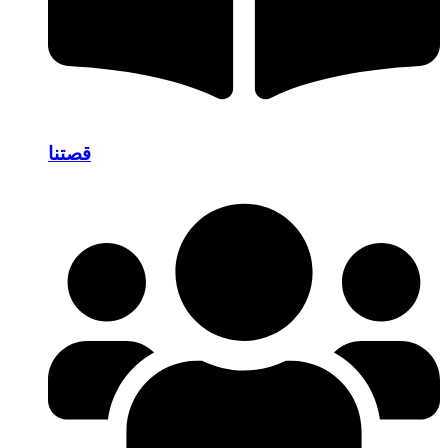
قصتنا