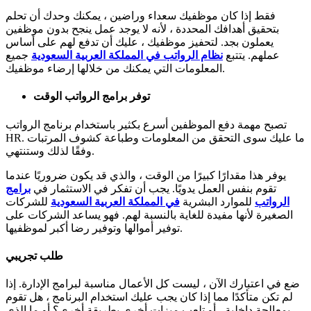
فقط إذا كان موظفيك سعداء وراضين ، يمكنك وحدك أن تحلم
بتحقيق أهدافك المحددة ، لأنه لا يوجد عمل ينجح بدون موظفين
يعملون بجد. لتحفيز موظفيك ، عليك أن تدفع لهم على أساس
عملهم.
يتتبع
نظام الرواتب في المملكة العربية السعودية
جميع
المعلومات التي يمكنك من خلالها إرضاء موظفيك.
توفر برامج الرواتب الوقت
تصبح مهمة دفع الموظفين أسرع بكثير باستخدام برنامج الرواتب
HR. ما عليك سوى التحقق من المعلومات وطباعة كشوف المرتبات
وفقًا لذلك وستنتهي.
يوفر هذا مقدارًا كبيرًا من الوقت ، والذي قد يكون ضروريًا عندما
تقوم بنفس العمل يدويًا. يجب أن تفكر في الاستثمار في
برامج
الرواتب
للموارد البشرية
في المملكة العربية السعودية
للشركات
الصغيرة لأنها مفيدة للغاية بالنسبة لهم. فهو يساعد الشركات على
توفير أموالها وتوفير رضا أكبر لموظفيها.
طلب تجريبي
ضع في اعتبارك الآن ، ليست كل الأعمال مناسبة لبرامج الإدارة. إذا
لم تكن متأكدًا مما إذا كان يجب عليك استخدام البرنامج ، هل تقوم
بمعالجة داخلية ، أو تلعب ميزات أخرى بطريقة أخرى؟ أو ما الذي