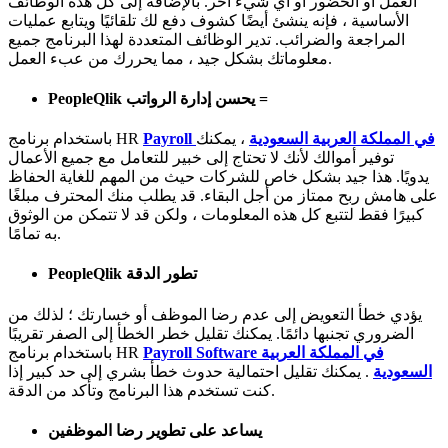
العمل أو الحضور أو أي شيء آخر. بالإضافة إلى كل هذه الوظائف
الأساسية ، فإنه ينشئ أيضًا كشوف دفع لك تلقائيًا ويتابع عمليات
المراجعة والضرائب. تدير الوظائف المتعددة لهذا البرنامج جميع
معلوماتك بشكل جيد ، مما يحررك من عبء العمل.
PeopleQlik يحسن إدارة الرواتب =
Payroll في المملكة العربية السعودية
، يمكنك
باستخدام برنامج HR
توفير أموالك لأنك لا تحتاج إلى خبير للتعامل مع جميع الأعمال
يدويًا. هذا جيد بشكل خاص للشركات حيث من المهم للغاية الحفاظ
على هامش ربح ممتاز من أجل البقاء. قد يطلب منك المحترف مبلغًا
كبيرًا فقط لتتبع كل هذه المعلومات ، ولكن قد لا تتمكن من الوثوق
به تمامًا.
PeopleQlik تطور الدقة
يؤدي خطأ التعويض إلى عدم رضا الموظف أو خسارتك ؛ لذلك من
الضروري تجنبها دائمًا. يمكنك تقليل خطر الخطأ إلى الصفر تقريبًا
Payroll Software في المملكة العربية
باستخدام برنامج HR
السعودية
. يمكنك تقليل احتمالية حدوث خطأ بشري إلى حد كبير إذا
كنت تستخدم هذا البرنامج وتأكد من الدقة.
يساعد على تطوير رضا الموظفين