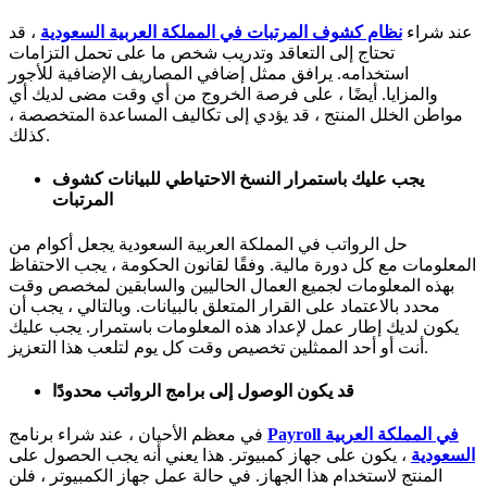
عند شراء
نظام كشوف المرتبات في المملكة العربية السعودية
، قد
تحتاج إلى التعاقد وتدريب شخص ما على تحمل التزامات
استخدامه. يرافق ممثل إضافي المصاريف الإضافية للأجور
والمزايا. أيضًا ، على فرصة الخروج من أي وقت مضى لديك أي
مواطن الخلل المنتج ، قد يؤدي إلى تكاليف المساعدة المتخصصة ،
كذلك.
يجب عليك باستمرار النسخ الاحتياطي للبيانات كشوف
المرتبات
حل الرواتب في المملكة العربية السعودية يجعل أكوام من
المعلومات مع كل دورة مالية. وفقًا لقانون الحكومة ، يجب الاحتفاظ
بهذه المعلومات لجميع العمال الحاليين والسابقين لمخصص وقت
محدد بالاعتماد على القرار المتعلق بالبيانات. وبالتالي ، يجب أن
يكون لديك إطار عمل لإعداد هذه المعلومات باستمرار. يجب عليك
أنت أو أحد الممثلين تخصيص وقت كل يوم لتلعب هذا التعزيز.
قد يكون الوصول إلى برامج الرواتب محدودًا
Payroll في المملكة العربية
في معظم الأحيان ، عند شراء برنامج
السعودية
، يكون على جهاز كمبيوتر. هذا يعني أنه يجب الحصول على
المنتج لاستخدام هذا الجهاز. في حالة عمل جهاز الكمبيوتر ، فلن