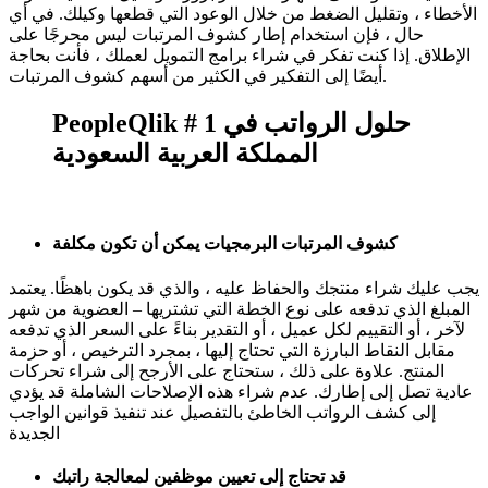
الأخطاء ، وتقليل الضغط من خلال الوعود التي قطعها وكيلك. في أي
حال ، فإن استخدام إطار كشوف المرتبات ليس محرجًا على
الإطلاق. إذا كنت تفكر في شراء برامج التمويل لعملك ، فأنت بحاجة
أيضًا إلى التفكير في الكثير من أسهم كشوف المرتبات.
PeopleQlik # 1 حلول الرواتب في
المملكة العربية السعودية
كشوف المرتبات البرمجيات يمكن أن تكون مكلفة
يجب عليك شراء منتجك والحفاظ عليه ، والذي قد يكون باهظًا. يعتمد
المبلغ الذي تدفعه على نوع الخطة التي تشتريها – العضوية من شهر
لآخر ، أو التقييم لكل عميل ، أو التقدير بناءً على السعر الذي تدفعه
مقابل النقاط البارزة التي تحتاج إليها ، بمجرد الترخيص ، أو حزمة
المنتج. علاوة على ذلك ، ستحتاج على الأرجح إلى شراء تحركات
عادية تصل إلى إطارك. عدم شراء هذه الإصلاحات الشاملة قد يؤدي
إلى كشف الرواتب الخاطئ بالتفصيل عند تنفيذ قوانين الواجب
الجديدة
قد تحتاج إلى تعيين موظفين لمعالجة راتبك