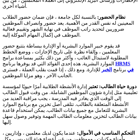
الإخطارات ورسائل البريد الإلكتروني إلى العملاء المحتملين ، من بين
أشياء أخرى.
نظام الحضور:
بالنسبة لكل جامعة ، فإن ضمان حضور الطلاب
المعينين له نفس القدر من الأهمية. يعد حضور وانصراف الموظفين
ضروريين لتحديد راتب الموظف في نهاية الشهر وتقييم فعالية
الموظف في إكمال المهام الموكلة إليه.
قد يقوم خبير الموارد البشرية أو الإدارة ببساطة بتتبع حضور
المعلمين ، وإلقاء نظرة على تاريخ الإجازات ، ووضع الخطط
المطلوبة لاستبدال الغائب ، وأكثر من ذلك بكثير بمساعدة برامج
HRMS
قد يوفرها برنامج
الموارد البشرية. هذه إحدى الفوائد التي
في
برنامج
الخبر
للإدارة. ومع ذلك ، إذا قمت بقلب العملة ، فسترى
الجانب الآخر ، وهو مزايا الموظفين.
دورة حياة الطالب: تعتبر
إدارة الأنشطة الطلابية أمرًا حيويًا لمؤسسة
تعليمية مثل إدارة شؤون الموظفين الشاملة. من وقت قبول الطالب
إلى الوقت الذي يغادر فيه المدرسة ، يجب مراقبة العديد من
الأنشطة المتعلقة بالطالب. تتلقى أصل تخزين مع برنامج الموارد
البشرية للتعامل مع جميع بيانات الطالب. يمكن استخدام قاعدة
بيانات الطالب لتخزين معلومات الطالب المهمة وتوفير وصول سهل
إليها.
التحكم المناسب في الأموال:
عندما يكون لديك معلمين ، وإداريين ،
وأمناء مكتبات ، وموظفين من غير أعضاء هيئة التدريس ، وكل