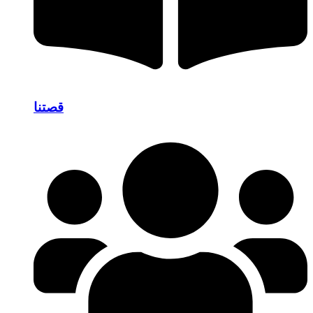
قصتنا