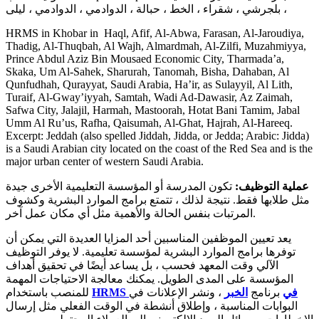
بلجرشي ، شقراء ، الخط ، حبالة ، الدوادمي ، الدوادمي ، ليلى ،
HRMS in Khobar in Haql, Afif, Al-Abwa, Farasan, Al-Jaroudiya,
Thadig, Al-Thuqbah, Al Wajh, Almardmah, Al-Zilfi, Muzahmiyya,
Prince Abdul Aziz Bin Mousaed Economic City, Tharmada’a,
Skaka, Um Al-Sahek, Sharurah, Tanomah, Bisha, Dahaban, Al
Qunfudhah, Qurayyat, Saudi Arabia, Ha’ir, as Sulayyil, Al Lith,
Turaif, Al-Gway’iyyah, Samtah, Wadi Ad-Dawasir, Az Zaimah,
Safwa City, Jalajil, Harmah, Mastoorah, Hotat Bani Tamim, Jabal
Umm Al Ru’us, Rafha, Qaisumah, Al-Ghat, Hajrah, Al-Hareeq.
Excerpt: Jeddah (also spelled Jiddah, Jidda, or Jedda; Arabic: Jidda)
is a Saudi Arabian city located on the coast of the Red Sea and is the
major urban center of western Saudi Arabia.
عملية التوظيف:
تكون المدرسة أو المؤسسة التعليمية الأخرى جيدة
مثل طلابها فقط. نتيجة لذلك ، تتمتع برامج الموارد البشرية وكشوف
المرتبات بنفس الحالة والأهمية مثل أي مكان عمل آخر.
يعد تعيين الموظفين المناسبين أحد المزايا العديدة التي يمكن أن
توفرها برامج الموارد البشرية لمؤسسة تعليمية. لا يوفر التوظيف
الآلي وقت المعهد فحسب ، بل يساعد أيضًا في تحقيق أهداف
المؤسسة على المدى الطويل. يمكنك معالجة الاحتياجات المهمة
HRMS في
برنامج
الخبر
، ونشر الإعلانات في
للمنصب باستخدام
البوابات المناسبة ، وإطلاق أنشطة في الوقت الفعلي مثل إرسال