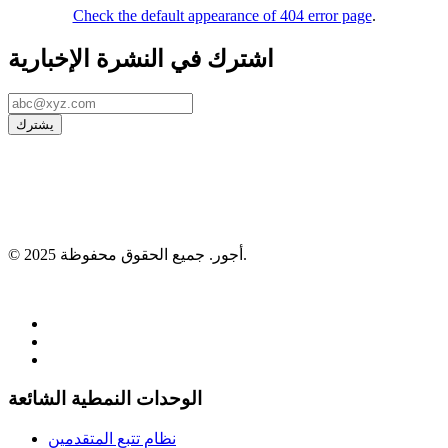
Check the default appearance of 404 error page
.
اشترك في النشرة الإخبارية
يشترك
© 2025 أجور. جميع الحقوق محفوظة.
966533754666+
اتصال sales@ojoorhr.com
الوحدات النمطية الشائعة
نظام تتبع المتقدمين