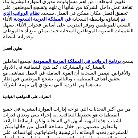
تقييم الموظف: من أهم مسؤوليات مديري الموارد البشرية بناء
ثقافة عمل داخل الشركة من شأنها أن تلهم وتشجع الموظفين على
تحقيق أفضل مكان ممكن في العمل. سيحدد
نظام الرواتب الذي
تم
إنشاؤه بواسطة السحابة
في المملكة العربية السعودية
الأداء
الفعلي للموظفين ويوفر التدريب على أساس فجوات الأداء. تسهل
التقييمات السنوية للموظفين السحابة حيث يمكن تتبع أداء الموظف
وقدراته بانتظام.
تعاون أفضل
يسمح
برنامج الرواتب في المملكة العربية السعودية
لجميع العاملين
بالمشاركة والمشاركة ، كما يتيح الشفافية في الأدوار
والأغراض. تضمن السحابة أن القوى العاملة في العمل تتماشى مع
تحقيق أهداف المنظمة ، وبالتالي ، تشجع الموظفين في إطار
مساهماتهم الفردية التي ستؤدي إلى مهمة الشركة.
التعرف على المواهب القيادية
من بين أكبر التحديات التي تواجه إدارات الموارد البشرية في جميع
المنظمات هو تخطيط التعاقب. إنه إجراء يبني ويغذي قدرات
الشباب. هذه المهمة أسهل في السحابة ولكن الوسائط الرائعة
والتعاون مضمون من خلال مساحة العمل. من خلالها يمكن
للمشرفين تحديد الوظائف الرئيسية واحتياجاتهم. إنها تساعد على