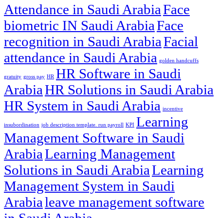
Attendance in Saudi Arabia
Face
biometric IN Saudi Arabia
Face
recognition in Saudi Arabia
Facial
attendance in Saudi Arabia
golden handcuffs
HR Software in Saudi
gratuity
gross pay
HR
Arabia
HR Solutions in Saudi Arabia
HR System in Saudi Arabia
incentive
Learning
insubordination
job description template. run payroll
KPI
Management Software in Saudi
Arabia
Learning Management
Solutions in Saudi Arabia
Learning
Management System in Saudi
Arabia
leave management software
in Saudi Arabia