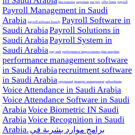
lms training
nepotism
net pay
offer letter
payroll
Payroll Management in Saudi
Arabia
Payroll Software in
payroll software hourly
Saudi Arabia
Payroll Solutions in
Saudi Arabia
Payroll System in
Saudi Arabia
pay stub
performance improvement plan template
performance management software
in Saudi Arabia
recruitment software
in Saudi Arabia
reprimand
strategic management
subordinate
Voice Attendance in Saudi Arabia
Voice Attendance Software in Saudi
Arabia
Voice Biometric IN Saudi
Arabia
Voice Recognition in Saudi
Arabia.
برامج موارد بشرية في